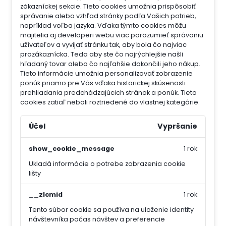
zákazníckej sekcie.
Tieto cookies umožnia prispôsobiť
správanie alebo vzhľad stránky podľa Vašich potrieb,
napríklad voľba jazyka.
Vďaka týmto cookies môžu
majitelia aj developeri webu viac porozumieť správaniu
užívateľov a vyvijať stránku tak, aby bola čo najviac
prozákaznícka. Teda aby ste čo najrýchlejšie našli
hľadaný tovar alebo čo najľahšie dokončili jeho nákup.
Tieto informácie umožnia personalizovať zobrazenie
ponúk priamo pre Vás vďaka historickej skúsenosti
prehliadania predchádzajúcich stránok a ponúk.
Tieto
cookies zatiaľ neboli roztriedené do vlastnej kategórie.
Účel
Vypršanie
show_cookie_message
1 rok
Ukladá informácie o potrebe zobrazenia cookie
lišty
__zlcmid
1 rok
Tento súbor cookie sa používa na uloženie identity
návštevníka počas návštev a preferencie