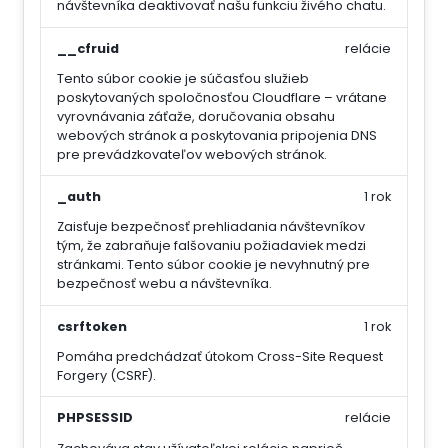
návštevníka deaktivovať našu funkciu živého chatu.
__cfruid
relácie
Tento súbor cookie je súčasťou služieb
poskytovaných spoločnosťou Cloudflare – vrátane
vyrovnávania záťaže, doručovania obsahu
webových stránok a poskytovania pripojenia DNS
pre prevádzkovateľov webových stránok.
_auth
1 rok
Zaisťuje bezpečnosť prehliadania návštevníkov
tým, že zabraňuje falšovaniu požiadaviek medzi
stránkami. Tento súbor cookie je nevyhnutný pre
bezpečnosť webu a návštevníka.
csrftoken
1 rok
Pomáha predchádzať útokom Cross-Site Request
Forgery (CSRF).
PHPSESSID
relácie