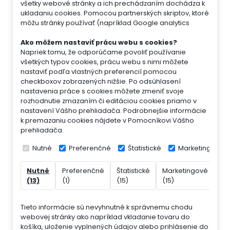
všetky webové stránky a ich prechádzaním dochádza k
ukladaniu cookies. Pomocou partnerských skriptov, ktoré
môžu stránky používať (napríklad Google analytics
Ako môžem nastaviť prácu webu s cookies?
Napriek tomu, že odporúčame povoliť používanie
všetkých typov cookies, prácu webu s nimi môžete
nastaviť podľa vlastných preferencií pomocou
checkboxov zobrazených nižšie. Po odsúhlasení
nastavenia práce s cookies môžete zmeniť svoje
rozhodnutie zmazaním či editáciou cookies priamo v
nastavení Vášho prehliadača. Podrobnejšie informácie
k premazaniu cookies nájdete v Pomocníkovi Vášho
prehliadača.
Nutné
Preferenčné
Štatistické
Marketingové
Nutné
Preferenčné
Štatistické
Marketingové
Ne
(13)
(1)
(15)
(15)
(7)
Tieto informácie sú nevyhnutné k správnemu chodu
webovej stránky ako napríklad vkladanie tovaru do
košíka, uloženie vyplnených údajov alebo prihlásenie do