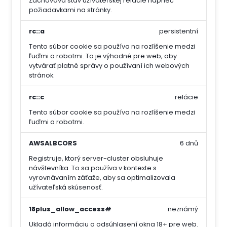
Zachováva stav užívateľskej relácie naprieč
požiadavkami na stránky.
rc::a
persistentní
Tento súbor cookie sa používa na rozlíšenie medzi
ľuďmi a robotmi. To je výhodné pre web, aby
vytvárať platné správy o používaní ich webových
stránok.
rc::c
relácie
Tento súbor cookie sa používa na rozlíšenie medzi
ľuďmi a robotmi.
AWSALBCORS
6 dnů
Registruje, ktorý server-cluster obsluhuje
návštevníka. To sa používa v kontexte s
vyrovnávaním záťaže, aby sa optimalizovala
užívateľská skúsenosť.
18plus_allow_access#
neznámý
Ukladá informáciu o odsúhlasení okna 18+ pre web.